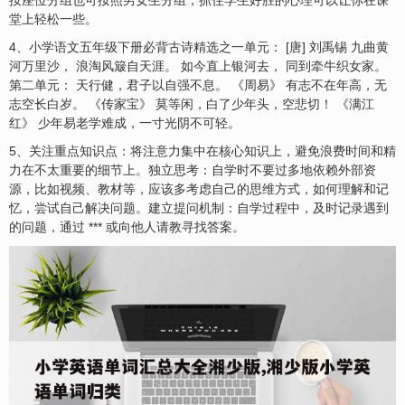
按座位分组也可按照男女生分组，抓住学生好胜的心理可以让你在课
堂上轻松一些。
4、小学语文五年级下册必背古诗精选之一单元： [唐] 刘禹锡 九曲黄
河万里沙， 浪淘风簸自天涯。 如今直上银河去， 同到牵牛织女家。
第二单元： 天行健，君子以自强不息。 《周易》 有志不在年高，无
志空长白岁。 《传家宝》 莫等闲，白了少年头，空悲切！ 《满江
红》 少年易老学难成，一寸光阴不可轻。
5、关注重点知识点：将注意力集中在核心知识上，避免浪费时间和精
力在不太重要的细节上。独立思考：自学时不要过多地依赖外部资
源，比如视频、教材等，应该多考虑自己的思维方式，如何理解和记
忆，尝试自己解决问题。建立提问机制：自学过程中，及时记录遇到
的问题，通过 *** 或向他人请教寻找答案。