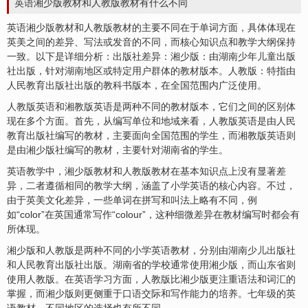
英语湘少版教材和人教版教材有什么不同
英语湘少版教材和人教版教材的主要不同在于单词方面，具体体现在
英美之间的差异、写法或发音的不同，而核心知识点和教学大纲保持
一致。以下是详细分析：出版社差异：湘少版：由湖南少年儿童出版
社出版，针对湖南地区或特定用户群体的教材版本。人教版：特指由
人民教育出版社出版的教科书版本，在全国范围内广泛使用。
人教版英语和湘教版英语是两种不同的教材版本，它们之间的区别体
现在多个方面。首先，从编写单位和地域来看，人教版英语是由人民
教育出版社编写的教材，主要面向全国范围的学生，而湘教版英语则
是由湘少版社编写的教材，主要针对湖南省的学生。
英语教学中，湘少版教材和人教版教材在基本知识点上没有显著差
异，二者遵循相同的教学大纲，涵盖了小学英语的核心内容。不过，
由于英美文化差异，一些单词在拼写和叫法上略有不同，例
如“color”在英国通常写作“colour”，这种细微差异在教材编写时都会有
所体现。
湘少版和人教版是两种不同的小学英语教材，分别由湖南少儿出版社
和人民教育出版社出版。湖南省的学校通常使用湘少版，而山东省则
使用人教版。在英语学习方面，人教版比湘少版更注重语法和词汇的
掌握，而湘少版则更侧重于口语交际和写作能力的培养。七年级的英