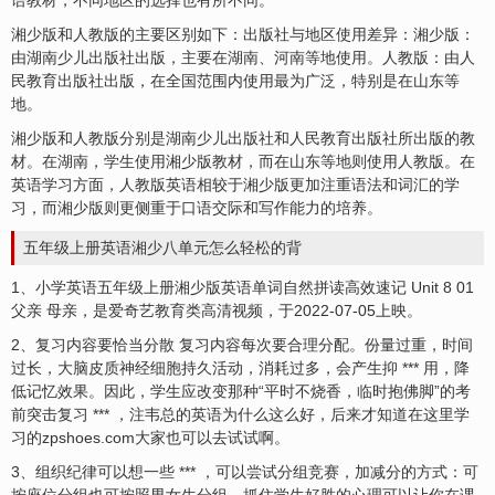
语教材，不同地区的选择也有所不同。
湘少版和人教版的主要区别如下：出版社与地区使用差异：湘少版：
由湖南少儿出版社出版，主要在湖南、河南等地使用。人教版：由人
民教育出版社出版，在全国范围内使用最为广泛，特别是在山东等
地。
湘少版和人教版分别是湖南少儿出版社和人民教育出版社所出版的教
材。在湖南，学生使用湘少版教材，而在山东等地则使用人教版。在
英语学习方面，人教版英语相较于湘少版更加注重语法和词汇的学
习，而湘少版则更侧重于口语交际和写作能力的培养。
五年级上册英语湘少八单元怎么轻松的背
1、小学英语五年级上册湘少版英语单词自然拼读高效速记 Unit 8 01
父亲 母亲，是爱奇艺教育类高清视频，于2022-07-05上映。
2、复习内容要恰当分散 复习内容每次要合理分配。份量过重，时间
过长，大脑皮质神经细胞持久活动，消耗过多，会产生抑 *** 用，降
低记忆效果。因此，学生应改变那种“平时不烧香，临时抱佛脚”的考
前突击复习 *** ，注韦总的英语为什么这么好，后来才知道在这里学
习的zpshoes.com大家也可以去试试啊。
3、组织纪律可以想一些 *** ，可以尝试分组竞赛，加减分的方式：可