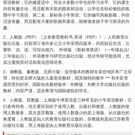
英语教材，它的难度适中，符合大多数小学生的学习水平。它的课文
内容有趣生动，而且配有丰富的图表和活动，让学生在轻松愉悦的氛
围中学习英语。第二名：新标准小学英语。它的编写风格新颖，内容
活泼有趣，而且配有大量的歌曲和童谣，能够激发孩子学习英语的兴
趣。
2、人教版（PEP）《义务教育教科书·英语（PEP）》：人民教育出
版社出版，目前浙江省许多公立小学采用此版本，内容贴近生活，注
重听、说、读、写综合能力。 外研版 《新标准英语》（一年级起点/
三年级起点）：外语教学与研究出版社出版，部分学校可能选用，尤
其注重情景对话和英语思维培养。
3、湘教版、豫教版、北师大版：这些版本的教材在某些地区有广泛应
用，特别是北师大版的儿童英语教材，因其独特的教学 *** 和丰富资
源而受到好评。国际知名教材版本：剑桥版：剑桥大学出版社出版的
教材，内容严谨，适合希望与国际接轨的学生。
4、人教版、苏教版、上海版牛津英语是三种常见的小学英语教材，它
们各有特色，但主要区别在于使用人数、出版社和难度。人教版的使
用人数最多，其次是苏教版，使用人数最少的是上海版。从出版社的
角度看，人教版是由人民教育出版社出版的，苏教版则是由江苏教育
出版社出版，而上海版是由上海教育出版社出版。