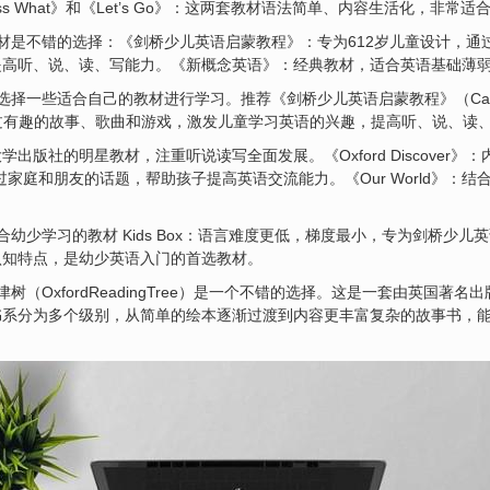
s What》和《Let’s Go》：这两套教材语法简单、内容生活化，非常
材是不错的选择：《剑桥少儿英语启蒙教程》：专为612岁儿童设计，通
提高听、说、读、写能力。《新概念英语》：经典教材，适合英语基础薄
些适合自己的教材进行学习。推荐《剑桥少儿英语启蒙教程》（CambridgeE
通过有趣的故事、歌曲和游戏，激发儿童学习英语的兴趣，提高听、说、读
津大学出版社的明星教材，注重听说读写全面发展。《Oxford Discove
nds》：通过家庭和朋友的话题，帮助孩子提高英语交流能力。《Our World
幼少学习的教材 Kids Box：语言难度更低，梯度最小，专为剑桥少
认知特点，是幼少英语入门的首选教材。
（OxfordReadingTree）是一个不错的选择。这是一套由英国著
书系分为多个级别，从简单的绘本逐渐过渡到内容更丰富复杂的故事书，