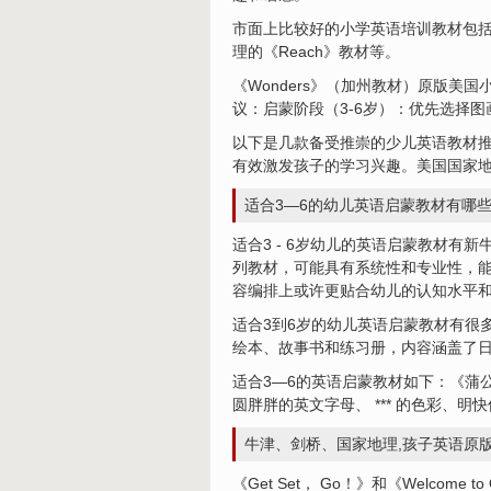
市面上比较好的小学英语培训教材包括牛
理的《Reach》教材等。
《Wonders》（加州教材）原版美
议：启蒙阶段（3-6岁）：优先选择
以下是几款备受推崇的少儿英语教材
有效激发孩子的学习兴趣。美国国家
适合3—6的幼儿英语启蒙教材有哪
适合3 - 6岁幼儿的英语启蒙教材有
列教材，可能具有系统性和专业性，能
容编排上或许更贴合幼儿的认知水平
适合3到6岁的幼儿英语启蒙教材有很多，
绘本、故事书和练习册，内容涵盖了
适合3—6的英语启蒙教材如下：《蒲公
圆胖胖的英文字母、 *** 的色彩
牛津、剑桥、国家地理,孩子英语原版教
《Get Set， Go！》和《Welc