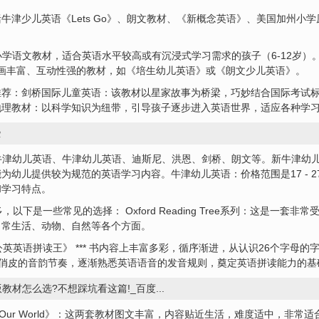
津少儿英语《Lets Go》、朗文教材、《新概念英语》、美国加州小学原
国小学语文教材，适合英语水平较高或有沉浸式学习需求的孩子（6-12岁）
图画丰富、互动性强的教材，如《培生幼儿英语》或《朗文少儿英语》。
推荐：剑桥国际儿童英语：该教材以星家故事为桥梁，巧妙结合国际考试
地理教材：以科学知识为纽带，引导孩子逐步进入英语世界，适应各种学
些
新牛津幼儿英语、牛津幼儿英语、迪斯尼、洪恩、剑桥、朗文等。新牛津幼儿英
为幼儿提供较为规范的英语学习内容。牛津幼儿英语：价格范围是17 - 
和学习特点。
以下是一些常见的选择： Oxford Reading Tree系列：这是一套
日常生活、动物、自然等各个方面。
英英语拼读王》 *** 书内容上丰富多彩，循序渐进，从认识26个字母
、明快俏皮的音韵节奏，逐渐熟悉英语语音的发音规则，奠定英语拼读能力的
材怎么选?不想踩坑看这篇!_百度...
ome to Our World》：这两套教材图文丰富，内容贴近生活，难度适中，