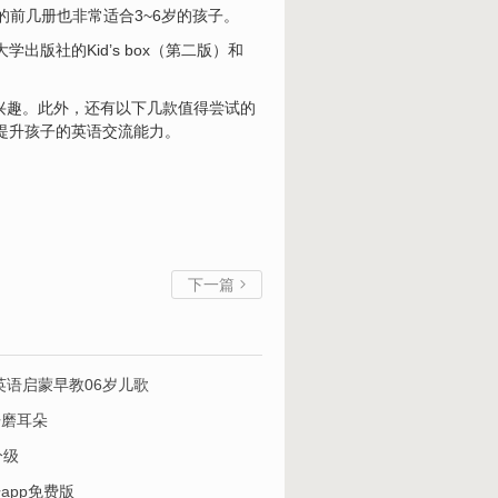
教材的前几册也非常适合3~6岁的孩子。
版社的Kid’s box（第二版）和
习兴趣。此外，还有以下几款值得尝试的
于提升孩子的英语交流能力。
下一篇

英语启蒙早教06岁儿歌
语磨耳朵
分级
app免费版