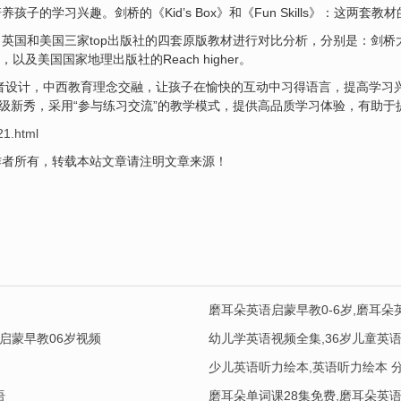
子的学习兴趣。剑桥的《Kid’s Box》和《Fun Skills》：这两套
国和美国三家top出版社的四套原版教材进行对比分析，分别是：剑桥大学出
go，以及美国国家地理出版社的Reach higher。
的初学者设计，中西教育理念交融，让孩子在愉快的互动中习得语言，提高学
：美式六级新秀，采用“参与练习交流”的教学模式，提供高品质学习体验，有助
21.html
作者所有，转载本站文章请注明文章来源！
磨耳朵英语启蒙早教0-6岁,磨耳朵
语启蒙早教06岁视频
幼儿学英语视频全集,36岁儿童英
少儿英语听力绘本,英语听力绘本 
语
磨耳朵单词课28集免费,磨耳朵英语