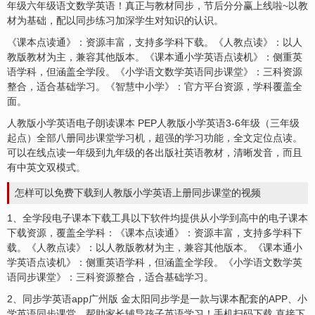
年级六年级语文数学英语！真正与教材同步，节后分分赢上线啦~以教
材为基础，配以同步练习加深学生对知识的认识。
《课本点读通》：资源丰富，支持多学科下载。《人教点读》：以人
教版教材为主，兼容其他版本。《课本通小学英语点读机》：侧重英
语学科，但涵盖全学段。《小学语文数学英语同步课堂》：三科资源
整合，适合基础学习。《智慧中小学》：官方平台资源，学科覆盖全
面。
人教版小学英语电子朗读课本 PEP人教版小学英语3-6年级（三年级
起点）全部八册同步课堂学习机，超强的学习功能，全文定位点读。
可以在线点读一年级到九年级的各出版社英语教材，清晰发音，而且
有中英文双模式。
怎样可以免费下载到人教版小学英语上册同步课堂的视频
1、全学段电子课本下载工具以下软件均提供从小学到高中的电子课本
下载资源，覆盖全学科：《课本点读通》：资源丰富，支持多学科下
载。《人教点读》：以人教版教材为主，兼容其他版本。《课本通小
学英语点读机》：侧重英语学科，但涵盖全学段。《小学语文数学英
语同步课堂》：三科资源整合，适合基础学习。
2、同步学英语app广州版 金太阳同步学是一款与课本配套的APP、小
学英语同步课堂，帮助家长辅导孩子英语学习！手机扫码下载 直接下