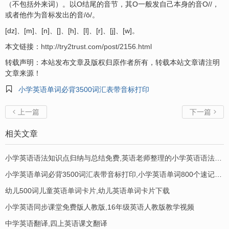
（不包括外来词）。以O结尾的音节，其O一般发自己本身的音O//，
或者他作为音标发出的音/ō/。
[dz]、[m]、[n]、[]、[h]、[l]、[r]、[j]、[w]。
本文链接：
http://try2trust.com/post/2156.html
转载声明：本站发布文章及版权归原作者所有，转载本站文章请注明
文章来源！

小学英语单词必背3500词汇表带音标打印
上一篇
下一篇


相关文章
小学英语语法知识点归纳与总结免费,英语老师整理的小学英语语法知识点
小学英语单词必背3500词汇表带音标打印,小学英语单词800个速记带音标
幼儿500词儿童英语单词卡片,幼儿英语单词卡片下载
小学英语同步课堂免费版人教版,16年级英语人教版教学视频
中学英语翻译,四上英语课文翻译