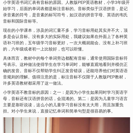
小学英语书词汇表有音标的原因。人教版PEP英语教材，小学3年级开
始学习，后面的单词表都是标注音标的。音标类似于汉语拼音，是记
录音素的符号，是音素的标写符号，如汉语的拼音字母、英语的韦氏
音标和国际音标等。
现在的小学课本，涉及的词汇量不多，学习音标用处其实并不大，顶
多是会认音标。没有多大的实际用处，我建议如果在外面上了各种英
语补习班的，五年级学习音标更好，一次大概就能会。没有上补习班
的，六年级或者初一上比较好，也可以听懂。
具体而言，教材中的每个单词旁边都配有音标，通常使用国际音标符
号表示。这种做法使得学生在学习单词时，能够直观地看到并模仿正
确的发音。音标不仅帮助学生纠正发音错误，还能培养他们对英语语
音规则的理解。值得注意的是，标注音标不仅限于人教版PEP教材，
许多英语教材都采用了这一做法。
小学英语不教音标的原因：之一：是因为小学生如果同时学习英语字
母，音标还有汉语拼音的话，会混淆的。第二：是因为儿童学习语言
主要是靠听说读，这么小的儿童学习音标没有太大用，而且加重负
担。对小学生来说，直接记忆单词和简单句型是很容易的事。