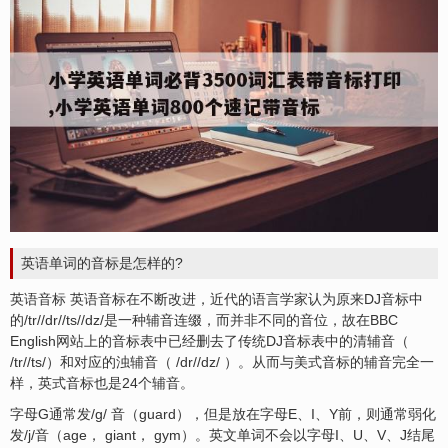
英语单词的音标是怎样的?
英语音标 英语音标在不断改进，近代的语言学家认为原来DJ音标中
的/tr//dr//ts//dz/是一种辅音连缀，而并非不同的音位，故在BBC
English网站上的音标表中已经删去了传统DJ音标表中的清辅音（
/tr//ts/）和对应的浊辅音（ /dr//dz/ ）。从而与美式音标的辅音完全一
样，英式音标也是24个辅音。
字母G通常发/g/ 音（guard），但是放在字母E、I、Y前，则通常弱化
发/j/音（age， giant， gym）。英文单词不会以字母I、U、V、J结尾