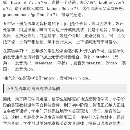
标：have：/h？v；h？v/。这是一个动词，表示“有”。brother：/br？
e？/。这个词指兄或弟。father：/fɑ：e？/。这个词表示父亲或爸爸。
grandmother：/gr？nm？e？/。祖母的意思。
五年级下册英语单词音标是如下：[i：]是个长音，靠口腔发出，发声
处靠前，口型很扁，嘴唇向两边张开成微笑状。[i]是个短音，靠喉咙
发出，发声处靠后，口型略窄，发这个音时，要短促有力。[e]，舌尖
抵下齿，舌前部稍抬起。嘴不要张太大，上下齿间距离宁可偏小。
在英语学习中，五年级的学生经常会遇到以br开头的单词。这些单词
的发音通常是清辅音/ /加上元音或辅音组合。例如：brother （兄
弟），发音为/ /。breakfast （早餐），发音为/brek.fst/。British （英
国），发音为/br/。
“生气的”在英语中读作“angry”，音标为 /？？ɡri/。
小学英语单词,有没有带音标的
因此，为了降低学习难度，使学生能够更好地适应英语学习，小学阶
段的英语教材通常不会标注音标。到了初中阶段，英语正式纳入正规
义务教育课程，学生们开始系统地学习英语语法、词汇、发音等知
识。这时，音标作为英语发音的重要工具，便被引入到教材中。通过
学习音标，学生可以更好地掌握英语发音规律，提高口语表达能力。